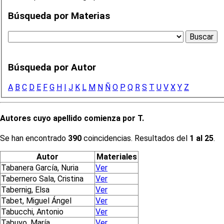
Búsqueda por Materias
Búsqueda por Autor
A
B
C
D
E
F
G
H
I
J
K
L
M
N
Ñ
O
P
Q
R
S
T
U
V
X
Y
Z
Autores cuyo apellido comienza por T.
Se han encontrado
390
coincidencias. Resultados del
1 al 25
.
Autor
Materiales
Tabanera García, Nuria
Ver
Tabernero Sala, Cristina
Ver
Tabernig, Elsa
Ver
Tabet, Miguel Ángel
Ver
Tabucchi, Antonio
Ver
Tabuyo, María
Ver