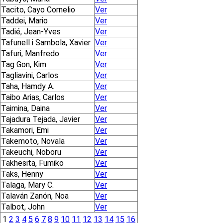
Tacito, Cayo Cornelio
Ver
Taddei, Mario
Ver
Tadié, Jean-Yves
Ver
Tafunell i Sambola, Xavier
Ver
Tafuri, Manfredo
Ver
Tag Gon, Kim
Ver
Tagliavini, Carlos
Ver
Taha, Hamdy A.
Ver
Taibo Arias, Carlos
Ver
Taimina, Daina
Ver
Tajadura Tejada, Javier
Ver
Takamori, Emi
Ver
Takemoto, Novala
Ver
Takeuchi, Noboru
Ver
Takhesita, Fumiko
Ver
Taks, Henny
Ver
Talaga, Mary C.
Ver
Talaván Zanón, Noa
Ver
Talbot, John
Ver
1
2
3
4
5
6
7
8
9
10
11
12
13
14
15
16