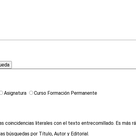
Asignatura
Curso Formación Permanente
Utilice "comillas" en sus búsquedas para frases y encontrará las coincidencias literales con el texto entrec
La búsqueda Global agrupa las coincidencias encontradas de las búsquedas por Título, Autor y Editorial.