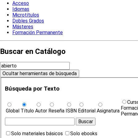
Acceso
Idiomas
Microtítulos
Dobles Grados
Másteres
Formación Permanente
Buscar en Catálogo
Búsqueda por Texto
Curs
Formac
Global
Título
Autor
Reseña
ISBN
Editorial
Asignatura
Perman
Solo materiales básicos
Solo ebooks