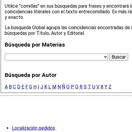
Utilice "comillas" en sus búsquedas para frases y encontrará l
coincidencias literales con el texto entrecomillado. Es más rápido
y exacto.
La búsqueda Global agrupa las coincidencias encontradas de 
búsquedas por Título, Autor y Editorial.
Búsqueda por Materias
Búsqueda por Autor
A
B
C
D
E
F
G
H
I
J
K
L
M
N
Ñ
O
P
Q
R
S
T
U
V
X
Y
Z
Localización pedidos