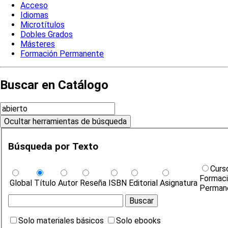
Acceso
Idiomas
Microtítulos
Dobles Grados
Másteres
Formación Permanente
Buscar en Catálogo
Búsqueda por Texto
Curs
Formac
Global
Título
Autor
Reseña
ISBN
Editorial
Asignatura
Perman
Solo materiales básicos
Solo ebooks