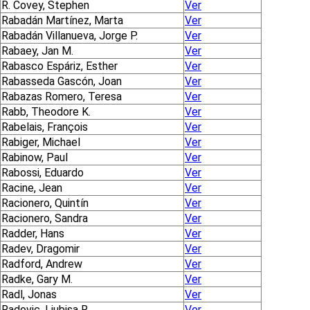
R. Covey, Stephen
Ver
Rabadán Martínez, Marta
Ver
Rabadán Villanueva, Jorge P.
Ver
Rabaey, Jan M.
Ver
Rabasco Espáriz, Esther
Ver
Rabasseda Gascón, Joan
Ver
Rabazas Romero, Teresa
Ver
Rabb, Theodore K.
Ver
Rabelais, François
Ver
Rabiger, Michael
Ver
Rabinow, Paul
Ver
Rabossi, Eduardo
Ver
Racine, Jean
Ver
Racionero, Quintín
Ver
Racionero, Sandra
Ver
Radder, Hans
Ver
Radev, Dragomir
Ver
Radford, Andrew
Ver
Radke, Gary M.
Ver
Radl, Jonas
Ver
Radovic, Ljubisa R.
Ver