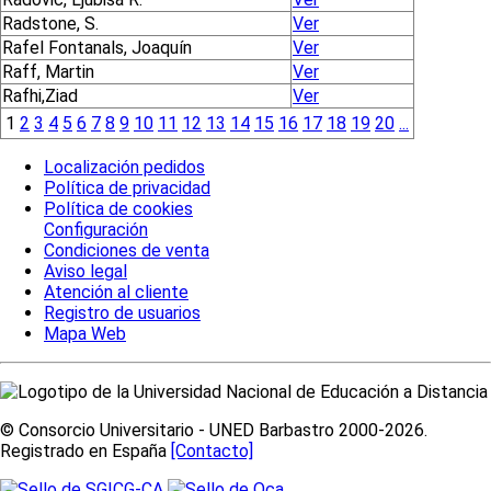
Radstone, S.
Ver
Rafel Fontanals, Joaquín
Ver
Raff, Martin
Ver
Rafhi,Ziad
Ver
1
2
3
4
5
6
7
8
9
10
11
12
13
14
15
16
17
18
19
20
...
Localización pedidos
Política de privacidad
Política de cookies
Configuración
Condiciones de venta
Aviso legal
Atención al cliente
Registro de usuarios
Mapa Web
© Consorcio Universitario - UNED Barbastro 2000-2026.
Registrado en España
[Contacto]