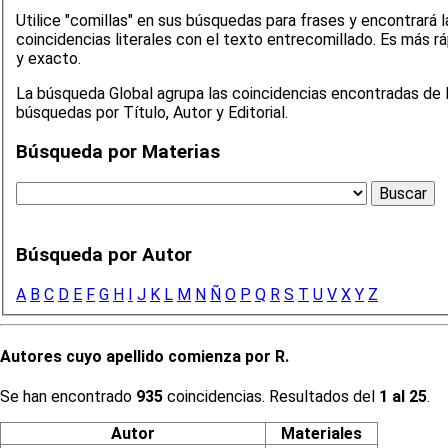
Utilice "comillas" en sus búsquedas para frases y encontrará l
coincidencias literales con el texto entrecomillado. Es más rápido
y exacto.
La búsqueda Global agrupa las coincidencias encontradas de 
búsquedas por Título, Autor y Editorial.
Búsqueda por Materias
Búsqueda por Autor
A
B
C
D
E
F
G
H
I
J
K
L
M
N
Ñ
O
P
Q
R
S
T
U
V
X
Y
Z
Autores cuyo apellido comienza por R.
Se han encontrado
935
coincidencias. Resultados del
1 al 25
.
Autor
Materiales