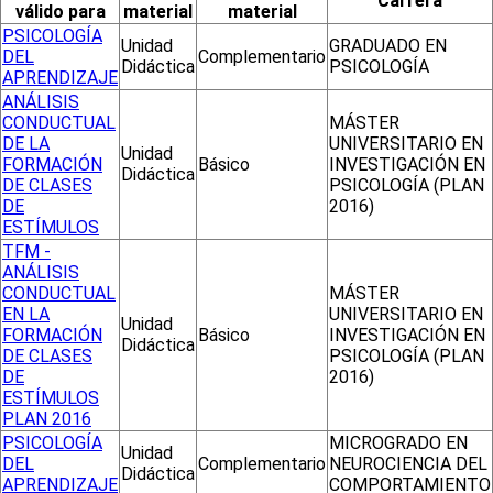
Carrera
válido para
material
material
PSICOLOGÍA
Unidad
GRADUADO EN
DEL
Complementario
Didáctica
PSICOLOGÍA
APRENDIZAJE
ANÁLISIS
CONDUCTUAL
MÁSTER
DE LA
UNIVERSITARIO EN
Unidad
FORMACIÓN
Básico
INVESTIGACIÓN EN
Didáctica
DE CLASES
PSICOLOGÍA (PLAN
DE
2016)
ESTÍMULOS
TFM -
ANÁLISIS
CONDUCTUAL
MÁSTER
EN LA
UNIVERSITARIO EN
Unidad
FORMACIÓN
Básico
INVESTIGACIÓN EN
Didáctica
DE CLASES
PSICOLOGÍA (PLAN
DE
2016)
ESTÍMULOS
PLAN 2016
PSICOLOGÍA
MICROGRADO EN
Unidad
DEL
Complementario
NEUROCIENCIA DEL
Didáctica
APRENDIZAJE
COMPORTAMIENTO