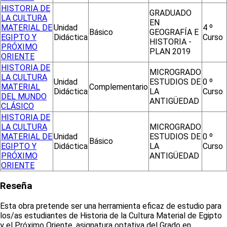
HISTORIA DE
GRADUADO
LA CULTURA
EN
MATERIAL DE
Unidad
4 º
Básico
GEOGRAFÍA E
EGIPTO Y
Didáctica
Curso
HISTORIA -
PRÓXIMO
PLAN 2019
ORIENTE
HISTORIA DE
MICROGRADO
LA CULTURA
Unidad
ESTUDIOS DE
0 º
MATERIAL
Complementario
Didáctica
LA
Curso
DEL MUNDO
ANTIGÜEDAD
CLÁSICO
HISTORIA DE
LA CULTURA
MICROGRADO
MATERIAL DE
Unidad
ESTUDIOS DE
0 º
Básico
EGIPTO Y
Didáctica
LA
Curso
PRÓXIMO
ANTIGÜEDAD
ORIENTE
Reseña
Esta obra pretende ser una herramienta eficaz de estudio para
los/as estudiantes de Historia de la Cultura Material de Egipto
y el Próximo Oriente, asignatura optativa del Grado en