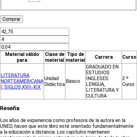
Material válido
Clase de
Tipo de
Carrera
Curso
para
material
material
GRADUADO EN
ESTUDIOS
LITERATURA
Unidad
INGLESES:
2 º
NORTEAMERICANA
Básico
Didáctica
LENGUA,
Curso
I: SIGLOS XVII-XIX
LITERATURA Y
CULTURA
Reseña
Los años de experiencia como profesora de la autora en la
UNED, hacen que este libro esté orientado fundamentalmente
a la educación a distancia. Los capítulos mantienen