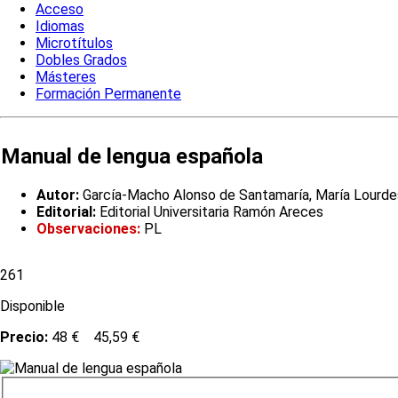
Acceso
Idiomas
Microtítulos
Dobles Grados
Másteres
Formación Permanente
Manual de lengua española
Autor:
García-Macho Alonso de Santamaría, María Lourdes;
Editorial:
Editorial Universitaria Ramón Areces
Observaciones:
PL
261
Disponible
Precio:
48 €
45,59 €