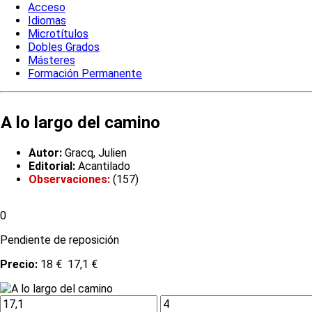
Acceso
Idiomas
Microtítulos
Dobles Grados
Másteres
Formación Permanente
A lo largo del camino
Autor:
Gracq, Julien
Editorial:
Acantilado
Observaciones:
(157)
0
Pendiente de reposición
Precio:
18 €
17,1 €