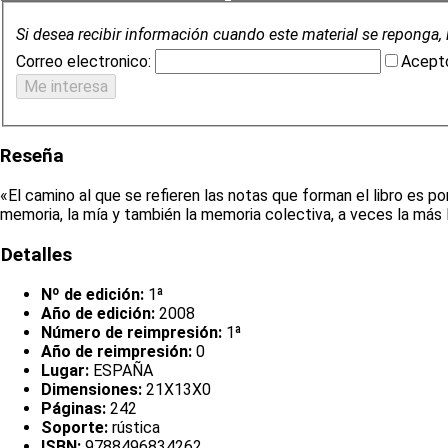
Si desea recibir información cuando este material se reponga, 
Correo electronico:
Acepto
Reseña
«El camino al que se refieren las notas que forman el libro es po
memoria, la mía y también la memoria colectiva, a veces la más lej
Detalles
Nº de edición:
1ª
Año de edición:
2008
Número de reimpresión:
1ª
Año de reimpresión:
0
Lugar:
ESPAÑA
Dimensiones:
21X13X0
Páginas:
242
Soporte:
rústica
ISBN:
9788496834262