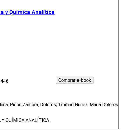
ca y Química Analítica
,44€
rina; Picón Zamora, Dolores; Troitiño Núñez, María Dolores
 Y QUÍMICA ANALÍTICA